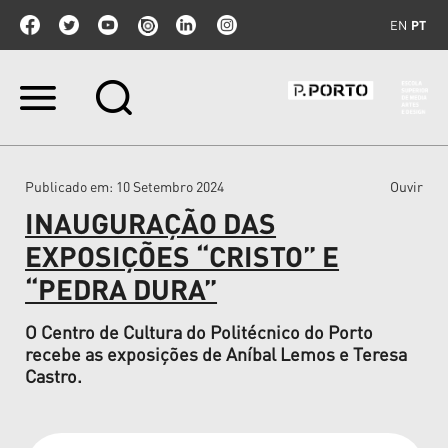
EN
PT
Ir
para
o
conteúdo.
|
Publicado em
: 10 Setembro 2024
Ouvir
Ir
para
INAUGURAÇÃO DAS
a
navegação
EXPOSIÇÕES “CRISTO” E
“PEDRA DURA”
O Centro de Cultura do Politécnico do Porto
recebe as exposições de Aníbal Lemos e Teresa
Castro.