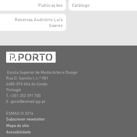
Publicações
Catálogo
Reservas Auditório Luís
Soares
Escola Superior de Media Artes e Design
Rua D. Sancho I, n.º 981
4480-876 Vila do Conde
Portugal
T. +351 252 291 700
E. geral@esmad.ipp.pt
ESMAD © 2016
Subscrever newsletter
Mapa do sítio
Acessibilidade