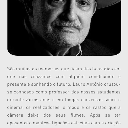
São muitas as memórias que ficam dos bons dias em
que nos cruzamos com alguém construindo o
presente e sonhando o futuro. Lauro António cruzou-
se connosco como professor dos nossos estudantes
durante vários anos e em longas conversas sobre o
cinema, os realizadores, o modo e os rastos que a
câmera deixa dos seus filmes. Após se ter
aposentado manteve ligações estreitas com a criação