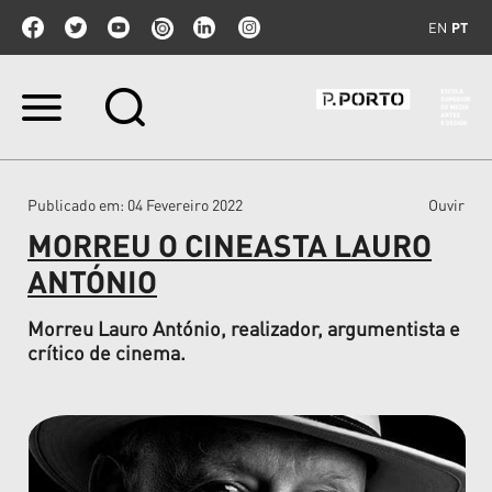
EN
PT
Ir
para
o
conteúdo.
|
Publicado em
: 04 Fevereiro 2022
Ouvir
Ir
para
MORREU O CINEASTA LAURO
a
navegação
ANTÓNIO
Morreu Lauro António, realizador, argumentista e
crítico de cinema.