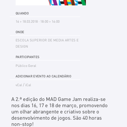
QUANDO
16 > 18.03.2018 · 18:00 > 16:00
ONDE
ESCOLA SUPERIOR DE MEDIA ARTES E
DESIGN
PARTICIPANTES
Público Geral
ADICIONAR EVENTO AO CALENDÁRIO
/
vCal
iCal
A 2.ª edição do MAD Game Jam realiza-se
nos dias 16, 17 e 18 de março, promovendo
um olhar abrangente e criativo sobre o
desenvolvimento de jogos. São 40 horas
non-stop!