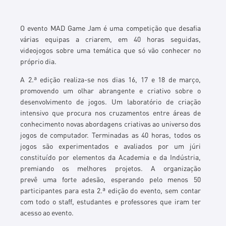
O evento MAD Game
Jam
é uma competição que desafia
várias equipas a cri
a
rem, em 4
0 horas seguidas,
videojogos sobre uma temática que só vão conhecer no
próprio dia.
A 2.ª edição realiza-se nos
dias
16, 17 e 18
de m
arço
,
pr
o
move
ndo
um olhar abrangente e criativo sobre o
desenvolvimento de jogos. Um labor
a
tório de criação
intensivo que procura nos cruzamentos entre áreas de
conhec
i
mento novas abordagens criativas ao universo dos
jogos de computador. Termina
das as 4
0 h
o
ras, todos os
jogos são experimentados e avaliados por um júri
constituído por elementos da Academia e da Indústria,
premiando os melhores pr
o
jetos.
A
organização
prevê
uma forte
adesão, esperando
pelo menos
50
participantes para esta 2.ª edição do evento
, sem
contar
com todo o staff, estudantes e professores que iram ter
acesso ao evento
.