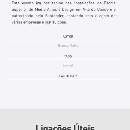
Este evento irá realizar-se nas instalações da Escola
Superior de Media Artes e D
e
sign
em Vila do Conde e é
patrocinado pelo Santande
r, contando com o apoio de
várias empresas e instituições
.
AUTOR
Bianca Motta
TAGS
esmad
PARTILHAR
Ligações Úteis