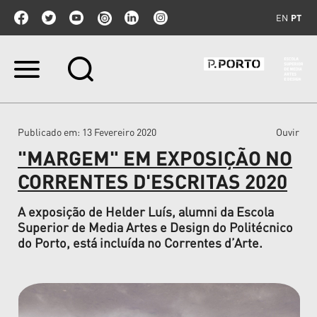
EN
PT
Ir
para
o
conteúdo.
|
Publicado em
: 13 Fevereiro 2020
Ouvir
Ir
para
"MARGEM" EM EXPOSIÇÃO NO
a
navegação
CORRENTES D'ESCRITAS 2020
A exposição de Helder Luís, alumni da Escola
Superior de Media Artes e Design do Politécnico
do Porto, está incluída no Correntes d’Arte.