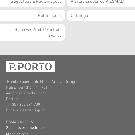
Sugestões E Reclamações
Visitas Escolares À ESMAD
Publicações
Catálogo
Reservas Auditório Luís
Soares
Escola Superior de Media Artes e Design
Rua D. Sancho I, n.º 981
4480-876 Vila do Conde
Portugal
T. +351 252 291 700
E. geral@esmad.ipp.pt
ESMAD © 2016
Subscrever newsletter
Mapa do sítio