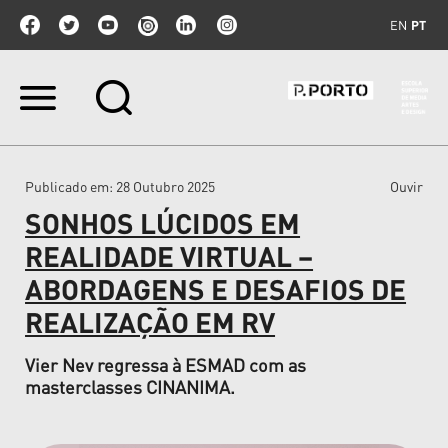
EN
PT
Ir
para
o
conteúdo.
|
Publicado em
: 28 Outubro 2025
Ouvir
Ir
para
SONHOS LÚCIDOS EM
a
navegação
REALIDADE VIRTUAL –
ABORDAGENS E DESAFIOS DE
REALIZAÇÃO EM RV
Vier Nev regressa à ESMAD com as
masterclasses CINANIMA.