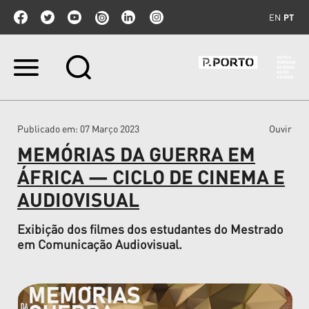
EN
PT
Ir
para
o
conteúdo.
|
Publicado em
: 07 Março 2023
Ouvir
Ir
para
MEMÓRIAS DA GUERRA EM
a
navegação
ÁFRICA — CICLO DE CINEMA E
AUDIOVISUAL
Exibição dos filmes dos estudantes do Mestrado
em Comunicação Audiovisual.