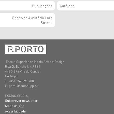
Publicações
Catálogo
Reservas Auditório Luís
Soares
Escola Superior de Media Artes e Design
Rua D. Sancho I, n.º 981
4480-876 Vila do Conde
Portugal
T. +351 252 291 700
E. geral@esmad.ipp.pt
ESMAD © 2016
Subscrever newsletter
Mapa do sítio
Acessibilidade