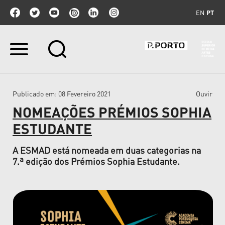
EN
PT
Ir
para
o
conteúdo.
|
Publicado em
: 08 Fevereiro 2021
Ouvir
Ir
para
NOMEAÇÕES PRÉMIOS SOPHIA
a
navegação
ESTUDANTE
A ESMAD está nomeada em duas categorias na
7.ª edição dos Prémios Sophia Estudante.