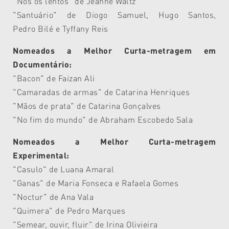
"Nós os lentos" de Jeanne Waltz
"Santuário" de Diogo Samuel, Hugo Santos,
Pedro
Bilé
e
Tyffany
Reis
Nomeados a Melhor Curta-metragem em
Documentário:
"B
acon" de
Faizan
Ali
"Camaradas de armas" de Catarina Henriques
"Mãos de prata" de Catarina Gonçalves
"No fim do mundo" de Abraham
Escobedo
Sala
Nomeados a Melhor Curta-metragem
Experimental:
"
Casulo" de
Luana
Amaral
"Ganas" de Maria Fonseca e Rafaela Gomes
"Noctur"
de Ana Vala
"Quimera" de Pedro Marques
"Semear, ouvir, fluir" de
Irina
Olivieira