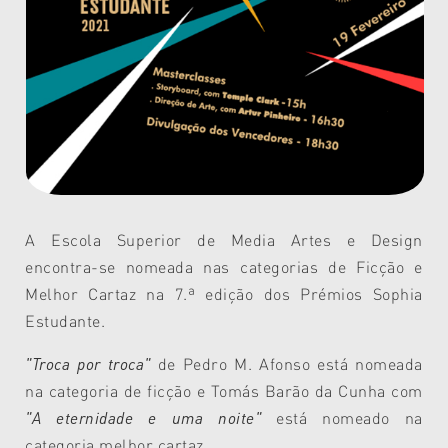
A Escola Superior de Media Artes e Design
encontra-se nomeada nas categorias de Ficção e
Melhor Cartaz na 7.ª edição dos Prémios Sophia
Estudante.
"Troca por troca"
de Pedro M. Afonso está nomeada
na categoria de ficção e Tomás Barão da Cunha com
"A eternidade e uma noite"
está nomeado na
categoria melhor cartaz.