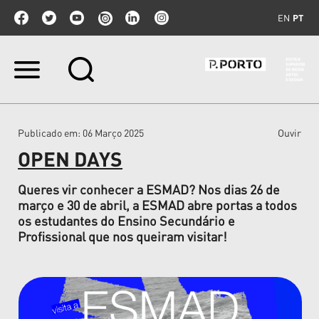
EN
PT
Ir
para
o
conteúdo.
|
Publicado em
: 06 Março 2025
Ouvir
Ir
para
OPEN DAYS
a
navegação
Queres vir conhecer a ESMAD? Nos dias 26 de
março e 30 de abril, a ESMAD abre portas a todos
os estudantes do Ensino Secundário e
Profissional que nos queiram visitar!