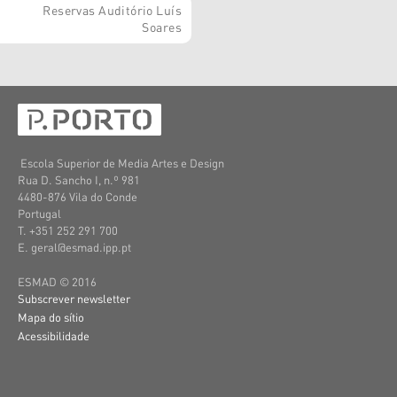
Reservas Auditório Luís
Soares
Escola Superior de Media Artes e Design
Rua D. Sancho I, n.º 981
4480-876 Vila do Conde
Portugal
T. +351 252 291 700
E. geral@esmad.ipp.pt
ESMAD © 2016
Subscrever newsletter
Mapa do sítio
Acessibilidade