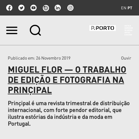
EN
PT
Ir
para
o
conteúdo.
|
Publicado em
: 26 Novembro 2019
Ouvir
Ir
para
MIGUEL FLOR — O TRABALHO
a
navegação
DE EDIÇÃO E FOTOGRAFIA NA
PRINÇIPAL
Prinçipal é uma revista trimestral de distribuição
internacional, com forte pendor editorial, que
ilustra estórias da indústria e da moda em
Portugal.