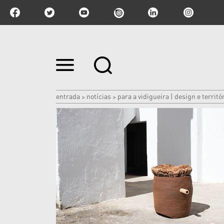
Ir
para
o
conteúdo.
|
entrada
notícias
para a vidigueira | design e territó
>
>
Ir
para
a
navegação