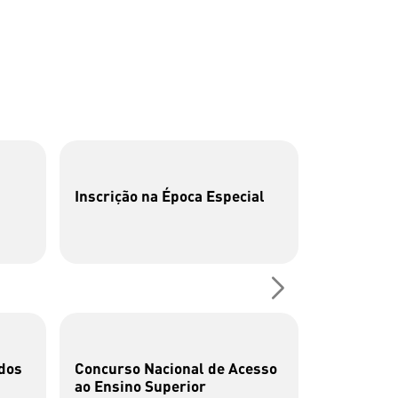
Inscrição na Época Especial
P26 | Cen
Fotografia
dos
Concurso Nacional de Acesso
Cata-bits
ao Ensino Superior
brincar c