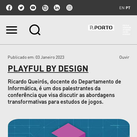
EN
PT
Ir
para
o
conteúdo.
|
Publicado em
: 03 Janeiro 2023
Ouvir
Ir
para
PLAYFUL BY DESIGN
a
navegação
Ricardo Queirós, docente do Departamento de
Informática, é um dos palestrantes da
conferência que visa discutir as abordagens
transformativas para estudos de jogos.