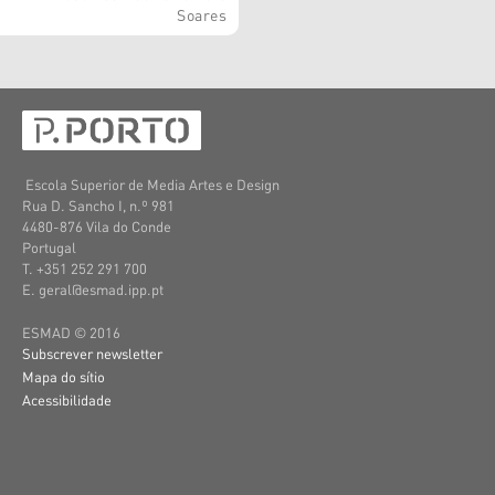
Soares
Escola Superior de Media Artes e Design
Rua D. Sancho I, n.º 981
4480-876 Vila do Conde
Portugal
T. +351 252 291 700
E. geral@esmad.ipp.pt
ESMAD © 2016
Subscrever newsletter
Mapa do sítio
Acessibilidade