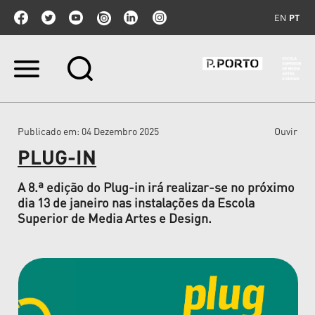
EN
PT
Ir
para
o
conteúdo.
|
Publicado em
: 04 Dezembro 2025
Ouvir
Ir
para
PLUG-IN
a
navegação
A 8.ª edição do Plug-in irá realizar-se no próximo
dia 13 de janeiro nas instalações da Escola
Superior de Media Artes e Design.