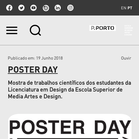
EN
PT
Ir
para
o
conteúdo.
|
Publicado em
: 19 Junho 2018
Ouvir
Ir
para
POSTER DAY
a
navegação
Mostra de trabalhos científicos dos estudantes da
Licenciatura em Design da Escola Superior de
Media Artes e Design.