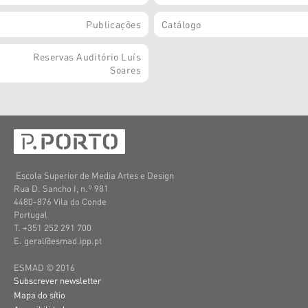
Publicações
Catálogo
Reservas Auditório Luís
Soares
Escola Superior de Media Artes e Design
Rua D. Sancho I, n.º 981
4480-876 Vila do Conde
Portugal
T. +351 252 291 700
E. geral@esmad.ipp.pt
ESMAD © 2016
Subscrever newsletter
Mapa do sítio