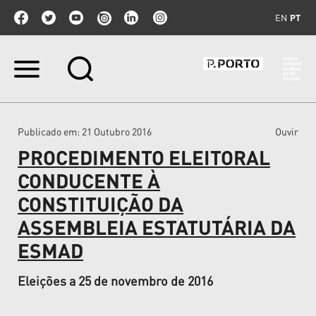
EN
PT
Ir
para
o
conteúdo.
|
Publicado em
: 21 Outubro 2016
Ouvir
Ir
para
PROCEDIMENTO ELEITORAL
a
navegação
CONDUCENTE À
CONSTITUIÇÃO DA
ASSEMBLEIA ESTATUTÁRIA DA
ESMAD
Eleições a 25 de novembro de 2016