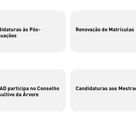
idaturas às Pós-
Renovação de Matrículas
duações
D participa no Conselho
Candidaturas aos Mestra
ultivo da Árvore