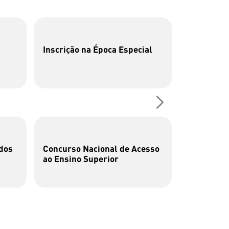
Inscrição na Época Especial
P26 | Cen
Fotografia
dos
Concurso Nacional de Acesso
Cata-bits
ao Ensino Superior
brincar c