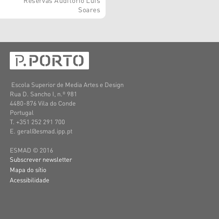
Soares
Escola Superior de Media Artes e Design
Rua D. Sancho I, n.º 981
4480-876 Vila do Conde
Portugal
T. +351 252 291 700
E. geral@esmad.ipp.pt
ESMAD © 2016
Subscrever newsletter
Mapa do sítio
Acessibilidade