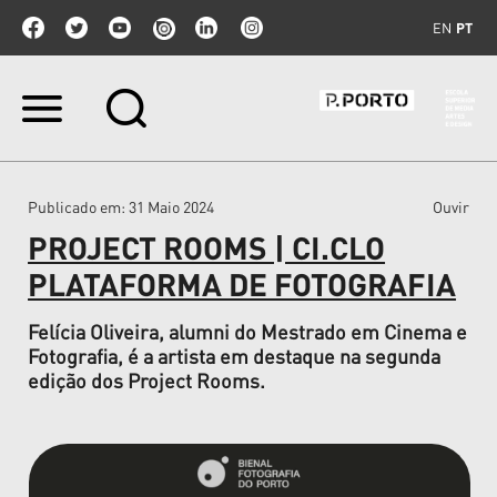
EN
PT
Ir
para
o
conteúdo.
|
Publicado em
: 31 Maio 2024
Ouvir
Ir
para
PROJECT ROOMS | CI.CLO
a
navegação
PLATAFORMA DE FOTOGRAFIA
Felícia Oliveira, alumni do Mestrado em Cinema e
Fotografia, é a artista em destaque na segunda
edição dos Project Rooms.