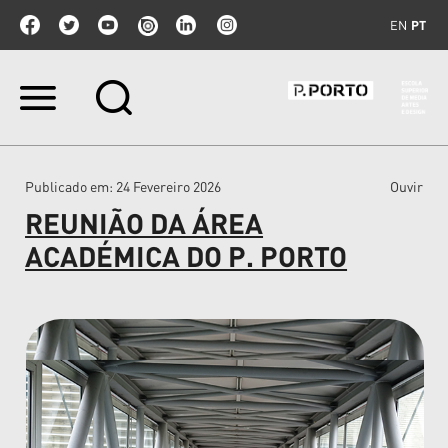
EN
PT
Ir
para
o
conteúdo.
|
Publicado em
: 24 Fevereiro 2026
Ouvir
Ir
para
REUNIÃO DA ÁREA
a
navegação
ACADÉMICA DO P. PORTO