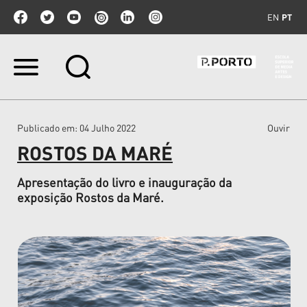
EN
PT
Ir
para
o
conteúdo.
|
Publicado em
: 04 Julho 2022
Ouvir
Ir
para
ROSTOS DA MARÉ
a
navegação
Apresentação do livro e inauguração da
exposição Rostos da Maré.