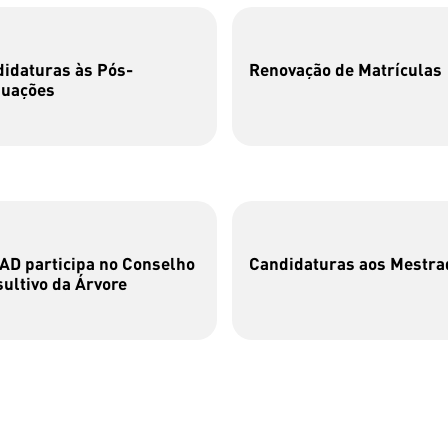
idaturas às Pós-
Renovação de Matrículas
duações
D participa no Conselho
Candidaturas aos Mestra
ultivo da Árvore