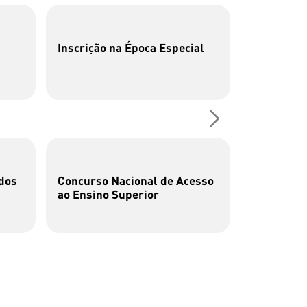
Inscrição na Época Especial
P26 | Cen
Fotografia
dos
Concurso Nacional de Acesso
Cata-bits
ao Ensino Superior
brincar c