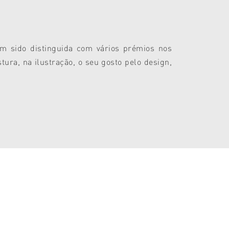
em sido distinguida com vários prémios nos
tura, na ilustração, o seu gosto pelo design,