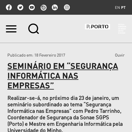
EN
PT
Ir
para
o
conteúdo.
|
Publicado em
: 18 Fevereiro 2017
Ouvir
Ir
para
SEMINÁRIO EM “SEGURANÇA
a
navegação
INFORMÁTICA NAS
EMPRESAS”
Realizar-se-á, no próximo dia 23 de janeiro, um
seminário subordinado ao tema “Segurança
Informática nas Empresas” com Pedro Tarrinho,
Coordenador de Segurança da Sonae SGPS
(Porto) e Mestre em Engenharia Informática pela
Universidade do Minho.