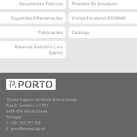
Documentos Públicos
Provedor Do Estudante
Sugestões E Reclamações
Visitas Escolares À ESMAD
Publicações
Catálogo
Reservas Auditório Luís
Soares
Escola Superior de Media Artes e Design
Rua D. Sancho I, n.º 981
4480-876 Vila do Conde
Portugal
T. +351 252 291 700
E. geral@esmad.ipp.pt