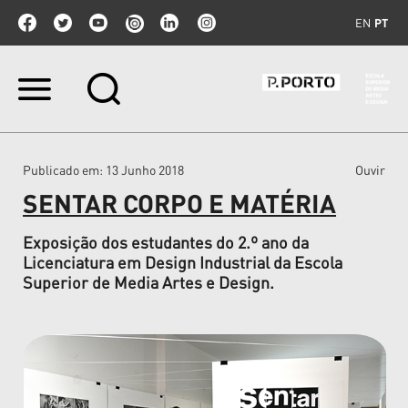
EN
PT
Ir
para
o
conteúdo.
|
Publicado em
: 13 Junho 2018
Ouvir
Ir
para
SENTAR CORPO E MATÉRIA
a
navegação
Exposição dos estudantes do 2.º ano da
Licenciatura em Design Industrial da Escola
Superior de Media Artes e Design.