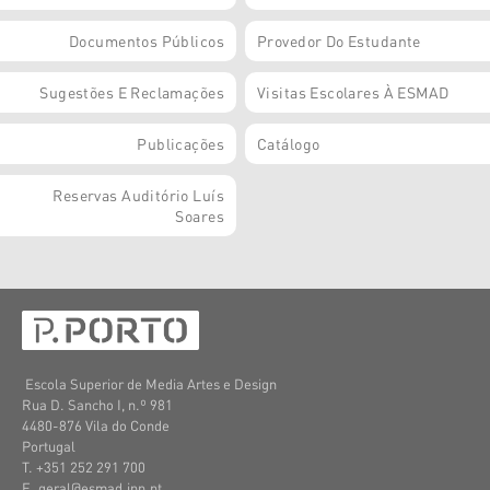
Documentos Públicos
Provedor Do Estudante
Sugestões E Reclamações
Visitas Escolares À ESMAD
Publicações
Catálogo
Reservas Auditório Luís
Soares
Escola Superior de Media Artes e Design
Rua D. Sancho I, n.º 981
4480-876 Vila do Conde
Portugal
T. +351 252 291 700
E. geral@esmad.ipp.pt