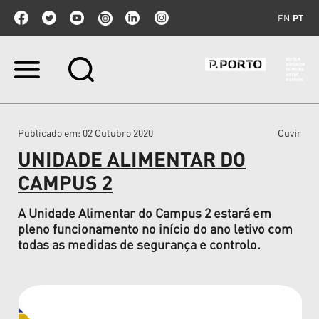
EN
PT
Ir
para
o
conteúdo.
|
Publicado em
: 02 Outubro 2020
Ouvir
Ir
para
UNIDADE ALIMENTAR DO
a
navegação
CAMPUS 2
A Unidade Alimentar do Campus 2 estará em
pleno funcionamento no início do ano letivo com
todas as medidas de segurança e controlo.