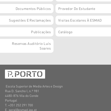
Documentos Públicos
Provedor Do Estudante
Sugestões E Reclamações
Visitas Escolares À ESMAD
Publicações
Catálogo
Reservas Auditório Luís
Soares
Escola Superior de Media Artes e Design
Rua D. Sancho I, n.º 981
4480-876 Vila do Conde
Portugal
T. +351 252 291 700
E. geral@esmad.ipp.pt