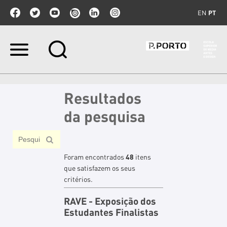
EN
PT
Ir
para
o
conteúdo.
|
Resultados
Ir
para
da pesquisa
a
navegação
Foram encontrados
48
itens
que satisfazem os seus
critérios.
RAVE - Exposição dos
Estudantes Finalistas