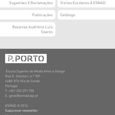
Sugestões E Reclamações
Visitas Escolares À ESMAD
Publicações
Catálogo
Reservas Auditório Luís
Soares
Escola Superior de Media Artes e Design
Rua D. Sancho I, n.º 981
4480-876 Vila do Conde
Portugal
T. +351 252 291 700
E. geral@esmad.ipp.pt
ESMAD © 2016
Subscrever newsletter