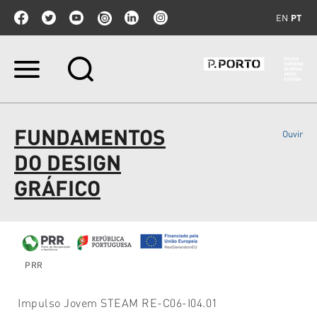
EN
PT
Ir
para
o
conteúdo.
|
FUNDAMENTOS
Ouvir
Ir
para
DO DESIGN
a
navegação
GRÁFICO
PRR
Impulso Jovem STEAM RE-C06-I04.01