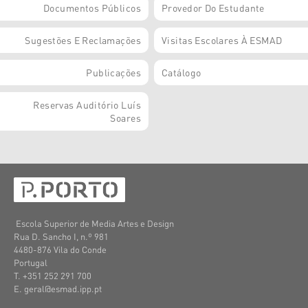
Documentos Públicos
Provedor Do Estudante
Sugestões E Reclamações
Visitas Escolares À ESMAD
Publicações
Catálogo
Reservas Auditório Luís
Soares
Escola Superior de Media Artes e Design
Rua D. Sancho I, n.º 981
4480-876 Vila do Conde
Portugal
T. +351 252 291 700
E. geral@esmad.ipp.pt