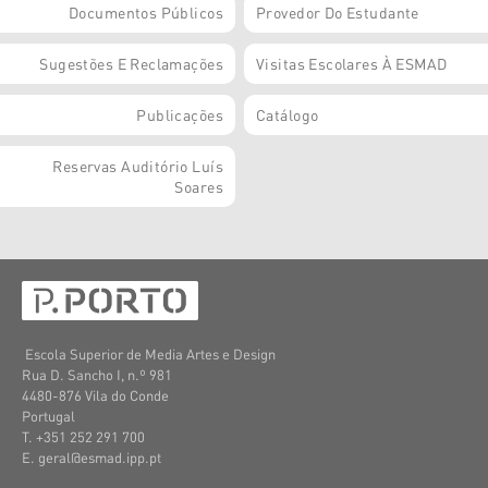
Documentos Públicos
Provedor Do Estudante
Sugestões E Reclamações
Visitas Escolares À ESMAD
Publicações
Catálogo
Reservas Auditório Luís
Soares
Escola Superior de Media Artes e Design
Rua D. Sancho I, n.º 981
4480-876 Vila do Conde
Portugal
T. +351 252 291 700
E. geral@esmad.ipp.pt