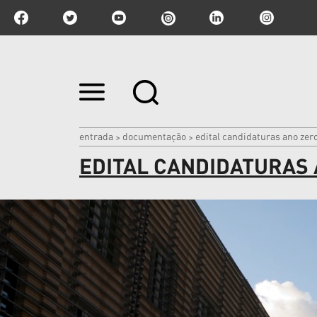
Ir
para
o
conteúdo.
|
entrada
documentação
edital candidaturas ano zer
>
>
Ir
EDITAL CANDIDATURAS 
para
a
navegação