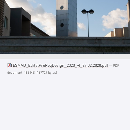
ESMAD_EditalPreReqDesign_2020_vf_27.02.2020.pdf
— PDF
document, 183 KB (187729 bytes)