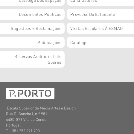
Catálogo Dos Espaços
Candidaturas
Documentos Públicos
Provedor Do Estudante
Sugestões E Reclamações
Visitas Escolares À ESMAD
Publicações
Catálogo
Reservas Auditório Luís
Soares
Escola Superior de Media Artes e Design
Rua D. Sancho I, n.º 981
4480-876 Vila do Conde
Portugal
T. +351 252 291 700