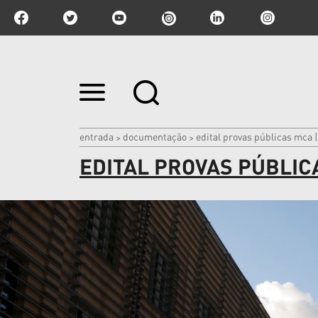
Ir
para
o
conteúdo.
|
entrada
documentação
edital provas públicas mca 
>
>
Ir
EDITAL PROVAS PÚBLIC
para
a
navegação