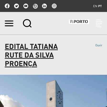
EN
PT
Ir
para
o
conteúdo.
|
EDITAL TATIANA
Ouvir
Ir
para
RUTE DA SILVA
a
navegação
PROENÇA