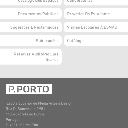
Catálogo Dos Espaços
Candidaturas
Documentos Públicos
Provedor Do Estudante
Sugestões E Reclamações
Visitas Escolares À ESMAD
Publicações
Catálogo
Reservas Auditório Luís
Soares
Escola Superior de Media Artes e Design
Rua D. Sancho I, n.º 981
4480-876 Vila do Conde
Portugal
T. +351 252 291 700