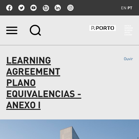
EN
PT
Ir
para
o
conteúdo.
|
LEARNING
Ouvir
Ir
para
AGREEMENT
a
navegação
PLANO
EQUIVALENCIAS -
ANEXO I