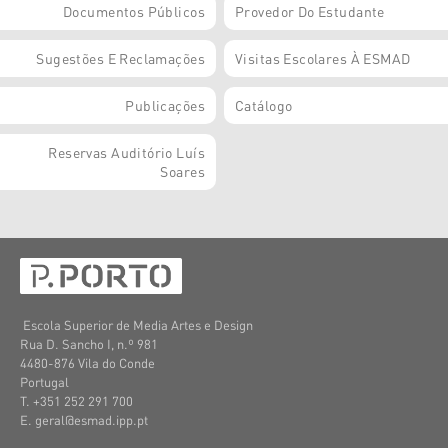
Documentos Públicos
Provedor Do Estudante
Sugestões E Reclamações
Visitas Escolares À ESMAD
Publicações
Catálogo
Reservas Auditório Luís
Soares
Escola Superior de Media Artes e Design
Rua D. Sancho I, n.º 981
4480-876 Vila do Conde
Portugal
T. +351 252 291 700
E. geral@esmad.ipp.pt