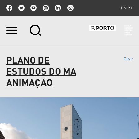
EN
PT
Ir
para
o
conteúdo.
|
PLANO DE
Ouvir
Ir
para
ESTUDOS DO MA
a
navegação
ANIMAÇÃO