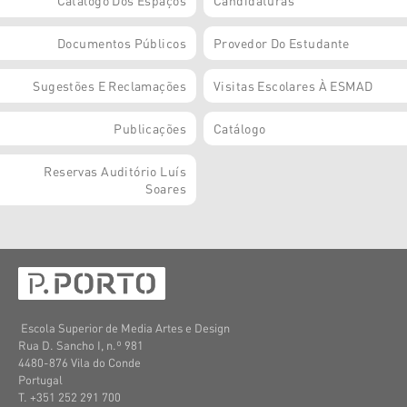
Catálogo Dos Espaços
Candidaturas
Documentos Públicos
Provedor Do Estudante
Sugestões E Reclamações
Visitas Escolares À ESMAD
Publicações
Catálogo
Reservas Auditório Luís
Soares
Escola Superior de Media Artes e Design
Rua D. Sancho I, n.º 981
4480-876 Vila do Conde
Portugal
T. +351 252 291 700