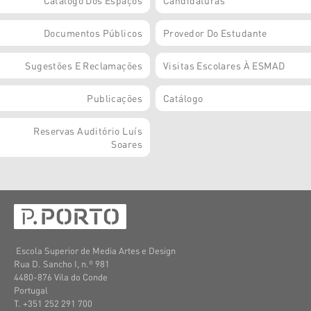
Catálogo Dos Espaços
Candidaturas
Documentos Públicos
Provedor Do Estudante
Sugestões E Reclamações
Visitas Escolares À ESMAD
Publicações
Catálogo
Reservas Auditório Luís
Soares
Escola Superior de Media Artes e Design
Rua D. Sancho I, n.º 981
4480-876 Vila do Conde
Portugal
T. +351 252 291 700