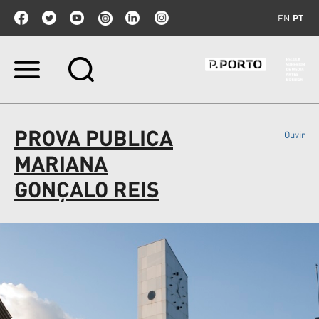
EN
PT
Ir
para
o
conteúdo.
|
PROVA PUBLICA
Ouvir
Ir
para
MARIANA
a
navegação
GONÇALO REIS