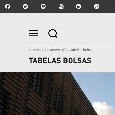
Ir
para
o
conteúdo.
|
entrada
documentação
tabelas bolsas
>
>
Ir
TABELAS BOLSAS
para
a
navegação