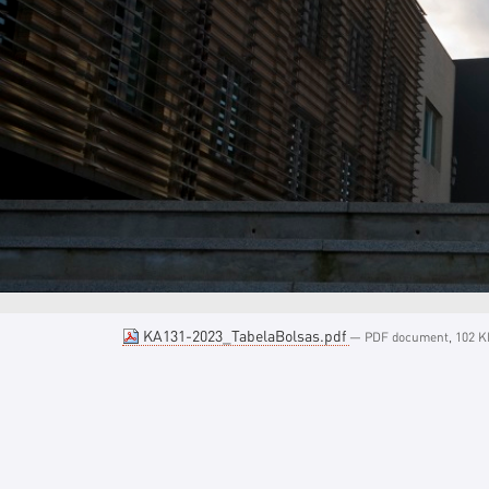
KA131-2023_TabelaBolsas.pdf
— PDF document, 102 KB