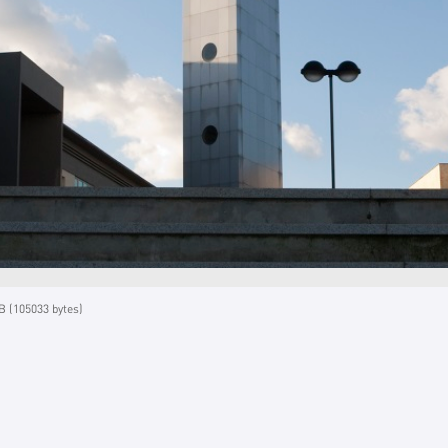
 (105033 bytes)