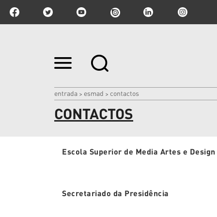
Ir
para
o
conteúdo.
|
entrada
esmad
contactos
>
>
Ir
CONTACTOS
para
a
navegação
Escola Superior de Media Artes e Design
Secretariado da Presidência