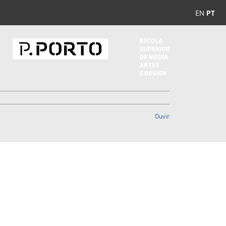
EN
PT
Ouvir