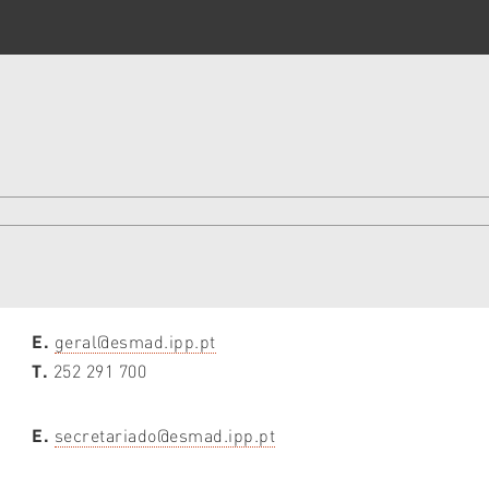
E.
geral@esmad.ipp.pt
T.
252 291 700
E.
secretariado@esmad.ipp.pt