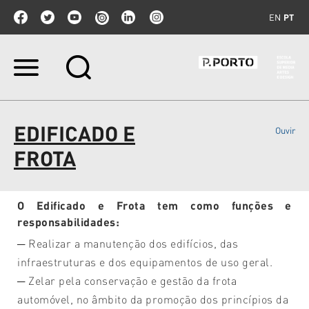
EN
PT
Ir
para
o
conteúdo.
|
EDIFICADO E
Ouvir
Ir
para
FROTA
a
navegação
O Edificado e Frota tem como funções e
responsabilidades:
─ Realizar a manutenção dos edifícios, das
infraestruturas e dos equipamentos de uso geral.
─ Zelar pela conservação e gestão da frota
automóvel, no âmbito da promoção dos princípios da