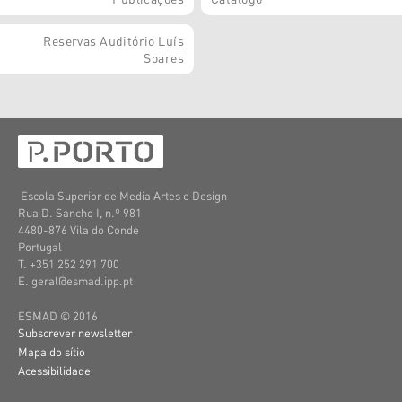
Reservas Auditório Luís
Soares
Escola Superior de Media Artes e Design
Rua D. Sancho I, n.º 981
4480-876 Vila do Conde
Portugal
T. +351 252 291 700
E. geral@esmad.ipp.pt
ESMAD © 2016
Subscrever newsletter
Mapa do sítio
Acessibilidade