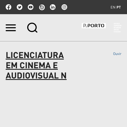
EN
PT
Ir
para
o
conteúdo.
|
LICENCIATURA
Ouvir
Ir
para
EM CINEMA E
a
navegação
AUDIOVISUAL N