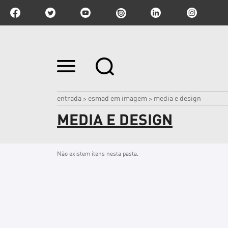
Ir
para
o
conteúdo.
|
entrada
esmad em imagem
media e design
>
>
Ir
MEDIA E DESIGN
para
a
navegação
Não existem itens nesta pasta.