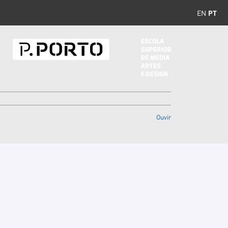
EN
PT
Ouvir