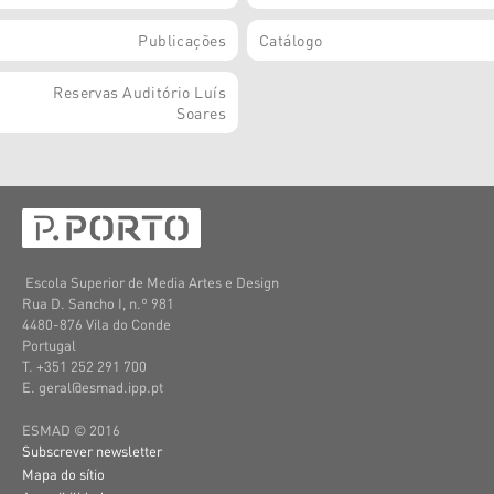
Publicações
Catálogo
Reservas Auditório Luís
Soares
Escola Superior de Media Artes e Design
Rua D. Sancho I, n.º 981
4480-876 Vila do Conde
Portugal
T. +351 252 291 700
E. geral@esmad.ipp.pt
ESMAD © 2016
Subscrever newsletter
Mapa do sítio