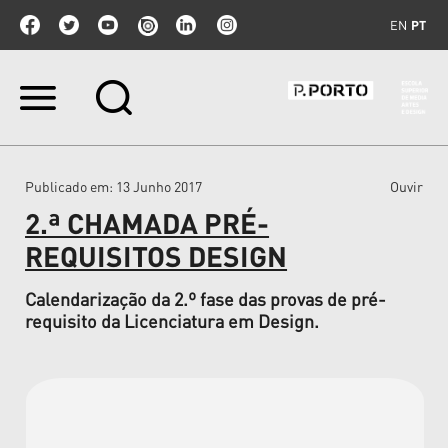
EN
PT
Ir
para
o
conteúdo.
|
Publicado em
: 13 Junho 2017
Ouvir
Ir
para
2.ª CHAMADA PRÉ-
a
navegação
REQUISITOS DESIGN
Calendarização da 2.º fase das provas de pré-
requisito da Licenciatura em Design.