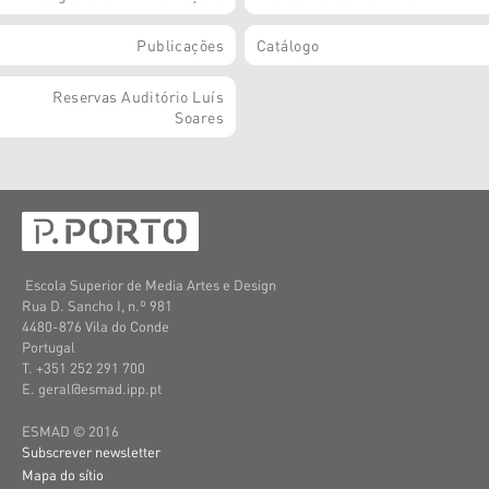
Publicações
Catálogo
Reservas Auditório Luís
Soares
Escola Superior de Media Artes e Design
Rua D. Sancho I, n.º 981
4480-876 Vila do Conde
Portugal
T. +351 252 291 700
E. geral@esmad.ipp.pt
ESMAD © 2016
Subscrever newsletter
Mapa do sítio