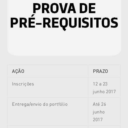
AÇÃO
PRAZO
Inscrições
12 a 23
junho 2017
Entrega/envio do portfólio
Até 26
junho
2017