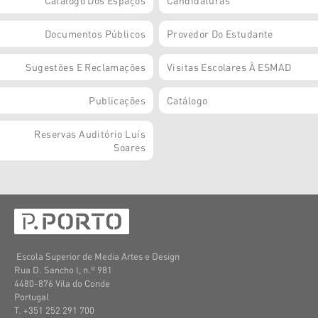
Catálogo Dos Espaços
Candidaturas
Documentos Públicos
Provedor Do Estudante
Sugestões E Reclamações
Visitas Escolares À ESMAD
Publicações
Catálogo
Reservas Auditório Luís
Soares
Escola Superior de Media Artes e Design
Rua D. Sancho I, n.º 981
4480-876 Vila do Conde
Portugal
T. +351 252 291 700