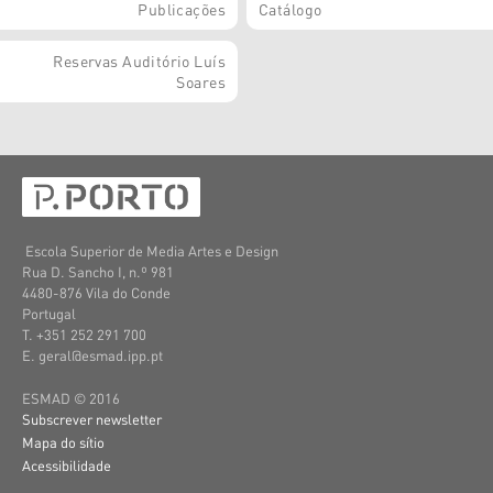
Publicações
Catálogo
Reservas Auditório Luís
Soares
Escola Superior de Media Artes e Design
Rua D. Sancho I, n.º 981
4480-876 Vila do Conde
Portugal
T. +351 252 291 700
E. geral@esmad.ipp.pt
ESMAD © 2016
Subscrever newsletter
Mapa do sítio
Acessibilidade