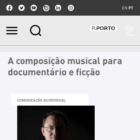
EN
PT
Ir
para
o
conteúdo.
|
A composição musical para
Ir
para
documentário e ficção
a
navegação
COMUNICAÇÃO AUDIOVISUAL