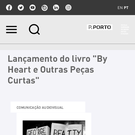
EN
PT
Ir
para
o
conteúdo.
|
Lançamento do livro "By
Ir
para
Heart e Outras Peças
a
navegação
Curtas"
COMUNICAÇÃO AUDIOVISUAL