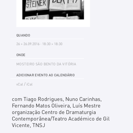
QUANDO
26 > 26.09.2016 · 18:30 > 18:30
ONDE
MOSTEIRO SÃO BENTO DA VITÓRIA
ADICIONAR EVENTO AO CALENDÁRIO
/
vCal
iCal
com Tiago Rodrigues, Nuno Carinhas,
Fernando Matos Oliveira, Luís Mestre
organização Centro de Dramaturgia
Contemporânea/Teatro Académico de Gil
Vicente, TNSJ