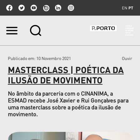
EN
PT
Ir
para
o
conteúdo.
|
Publicado em
: 10 Novembro 2021
Ouvir
Ir
para
MASTERCLASS | POÉTICA DA
a
navegação
ILUSÃO DE MOVIMENTO
No âmbito da parceria com o CINANIMA, a
ESMAD recebe José Xavier e Rui Gonçalves para
uma masterclass sobre a poética da ilusão de
movimento.