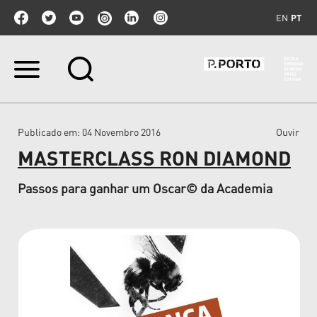
EN
PT
Ir
para
o
conteúdo.
|
Publicado em
: 04 Novembro 2016
Ouvir
Ir
para
MASTERCLASS RON DIAMOND
a
navegação
Passos para ganhar um Oscar© da Academia