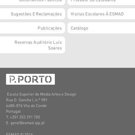
Sugestões E Reclamações
Visitas Escolares À ESMAD
Publicações
Catálogo
Reservas Auditório Luís
Soares
Escola Superior de Media Artes e Design
Rua D. Sancho I, n.º 981
4480-876 Vila do Conde
Portugal
T. +351 252 291 700
E. geral@esmad.ipp.pt
ESMAD © 2016