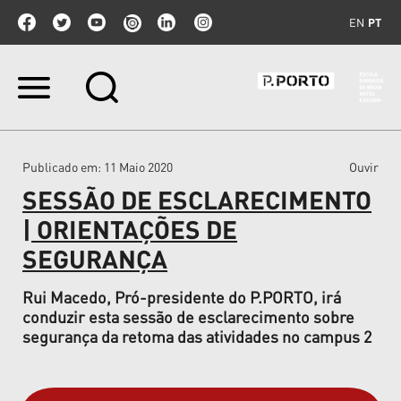
EN
PT
Ir
para
o
conteúdo.
|
Publicado em
: 11 Maio 2020
Ouvir
Ir
para
SESSÃO DE ESCLARECIMENTO
a
navegação
| ORIENTAÇÕES DE
SEGURANÇA
Rui Macedo, Pró-presidente do P.PORTO, irá
conduzir esta sessão de esclarecimento sobre
segurança da retoma das atividades no campus 2