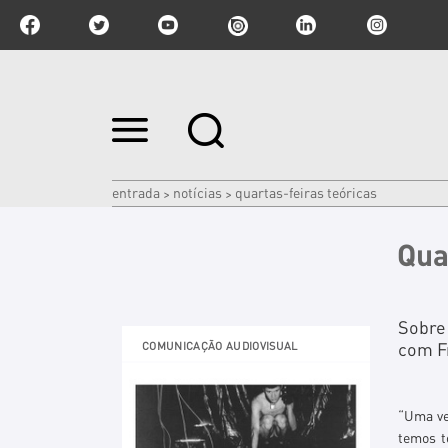
Ir
para
o
conteúdo.
|
entrada
notícias
quartas-feiras teóricas
>
>
Ir
para
a
Qua
navegação
Sobre
com F
COMUNICAÇÃO AUDIOVISUAL
“Uma vez
temos t