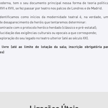
oderna, tem o seu documento principal nessa forma de teoria polític
XVI e XVII, se fez passar por teatro nos palcos de Londres e de Madrid.
dentificamos como inícios da modernidade teatral é, na verdade, u
 de desaparecimento de heróis que tentaremos determinar:
contraste com o protocolo heróico herdado (clássico e pré-estatal);
elucidação das exigências culturais ou epocais a que corresponde;
exploração do seu legado no teatro ulterior (até ao século XX).
 livre (até ao limite de lotação da sala; inscrição obrigatória p
es)