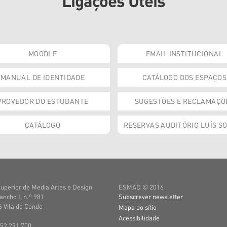
Ligações Úteis
MOODLE
EMAIL INSTITUCIONAL
MANUAL DE IDENTIDADE
CATÁLOGO DOS ESPAÇOS
PROVEDOR DO ESTUDANTE
SUGESTÕES E RECLAMAÇÕ
CATÁLOGO
RESERVAS AUDITÓRIO LUÍS S
uperior de Media Artes e Design
ESMAD © 2016
ancho I, n.º 981
Subscrever newsletter
 Vila do Conde
Mapa do sítio
Acessibilidade
252 291 700