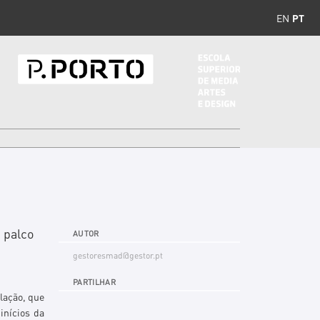
EN
PT
 palco
AUTOR
gestoresmad@gestor.pt
PARTILHAR
elação, que
inícios da