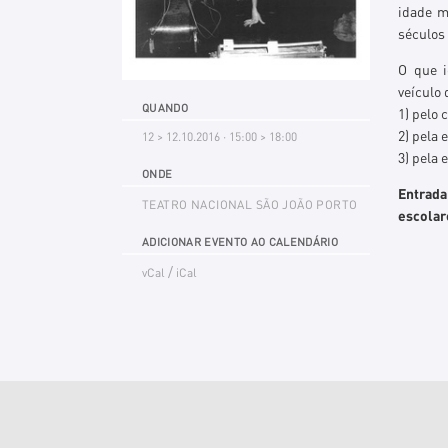
idade m
séculos 
O que i
veículo
QUANDO
1) pelo 
2) pela 
12 > 12.10.2016 · 15:00 > 18:00
3) pela 
ONDE
Entrada
TEATRO NACIONAL SÃO JOÃO PORTO
escolar
ADICIONAR EVENTO AO CALENDÁRIO
/
vCal
iCal