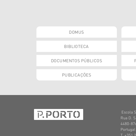
DOMUS
BIBLIOTECA
DOCUMENTOS PÚBLICOS
PUBLICAÇÕES
Escola S
Rua D. S
4480-876
Portugal
T. +351 