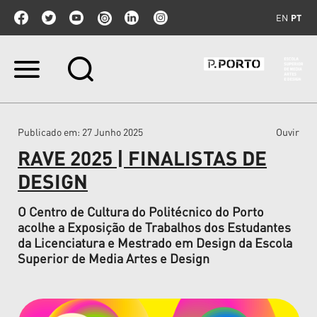
EN
PT
Ir
para
o
conteúdo.
|
Publicado em
: 27 Junho 2025
Ouvir
Ir
para
RAVE 2025 | FINALISTAS DE
a
navegação
DESIGN
O Centro de Cultura do Politécnico do Porto
acolhe a Exposição de Trabalhos dos Estudantes
da Licenciatura e Mestrado em Design da Escola
Superior de Media Artes e Design