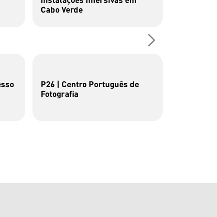
Cabo Verde
Profission
esso
P26 | Centro Português de
Residência
Fotografia
Dentro / I