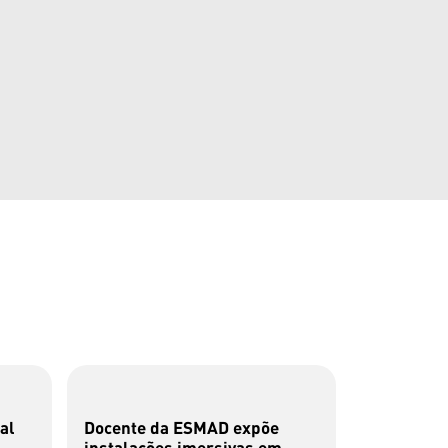
al
Docente da ESMAD expõe
Candidatu
instalações imersivas em
Técnicos 