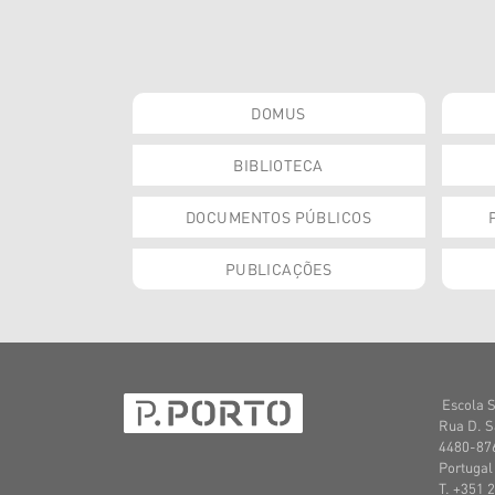
DOMUS
BIBLIOTECA
DOCUMENTOS PÚBLICOS
PUBLICAÇÕES
Escola S
Rua D. S
4480-876
Portugal
T. +351 