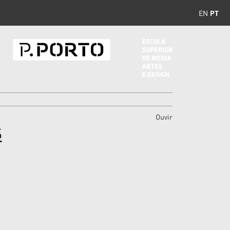
EN
PT
Ouvir
S