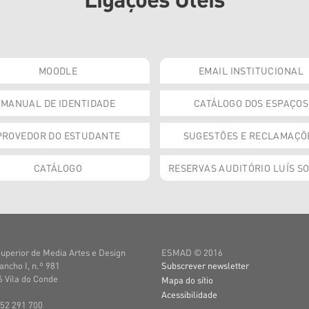
MOODLE
EMAIL INSTITUCIONAL
MANUAL DE IDENTIDADE
CATÁLOGO DOS ESPAÇOS
PROVEDOR DO ESTUDANTE
SUGESTÕES E RECLAMAÇÕ
CATÁLOGO
RESERVAS AUDITÓRIO LUÍS S
uperior de Media Artes e Design
ESMAD © 2016
ancho I, n.º 981
Subscrever newsletter
 Vila do Conde
Mapa do sítio
Acessibilidade
252 291 700